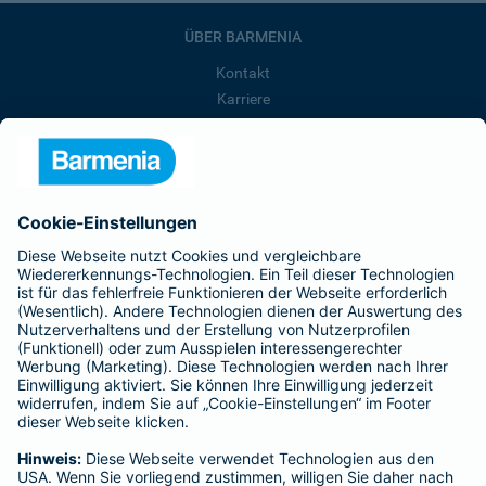
ÜBER BARMENIA
Kontakt
Karriere
Presse
Unternehmen
Anfahrt
Affiliate-Partner werden
Barmenia ist Teil der BarmeniaGothaer
BELIEBTE SEITEN
Kranken-Zusatzversicherung
Tierversicherungen
Haftpflichtversicherung
Hausratversicherung
SERVICE
Adresse ändern