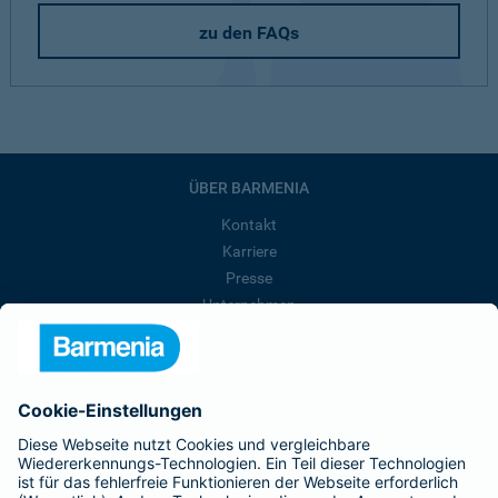
zu den FAQs
ÜBER BARMENIA
Kontakt
Karriere
Presse
Unternehmen
Anfahrt
Affiliate-Partner werden
Barmenia ist Teil der BarmeniaGothaer
BELIEBTE SEITEN
Kranken-Zusatzversicherung
Tierversicherungen