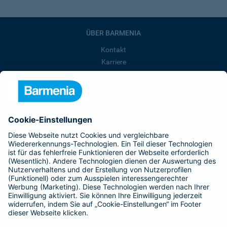
ÜBER BARMENIA
Kontakt
Karriere
Presse
Unternehmen
Anfahrt
Affiliate-Partner werden
Barmenia ist Teil der BarmeniaGothaer
BELIEBTE SEITEN
Kranken-Zusatzversicherung
Tierversicherungen
Haftpflichtversicherung
Hausratversicherung
SERVICE