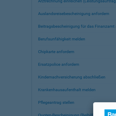
Arztrechnung einreichen (Leistungsauftrag
Auslandsreisebescheinigung anfordern
Beitragsbescheinigung für das Finanzamt 
Berufsunfähigkeit melden
Chipkarte anfordern
Ersatzpolice anfordern
Kindernachversicherung abschließen
Krankenhausaufenthalt melden
Pflegeantrag stellen
Quoten-Bescheinigung (Beihilfe) anfordern