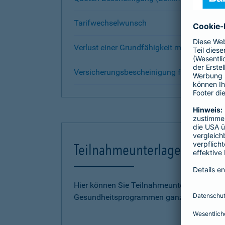
Tarifwechselwunsch
Verlust einer Grundfähigkeit melden
Versicherungsbescheinigung für das Stud
Teilnahmeunterlagen Gesund
Hier können Sie Teilnahmeunterlagen zu u
Gesundheitsprogrammen ganz einfach per 