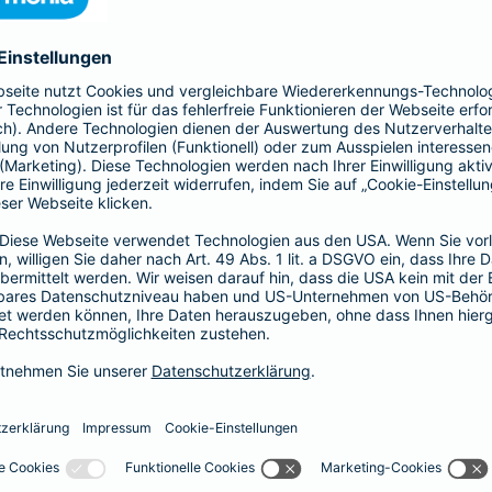
ium anfordern
heitsservices
Häufig gestellte 
nseren
Nicht immer erklärt sich a
Formular anfordern.
schon ein paar Antworten a
wurden weiter.