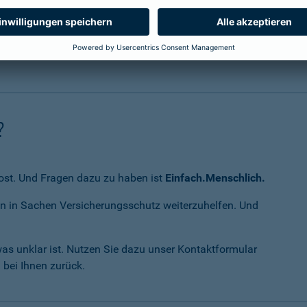
Aber wie immer gilt: Wir si
weiter zu den FAQs
?
Kost. Und Fragen dazu zu haben ist
Einfach.Menschlich.
nen in Sachen Versicherungsschutz weiterzuhelfen. Und
was unklar ist. Nutzen Sie dazu unser Kontaktformular
 bei Ihnen zurück.