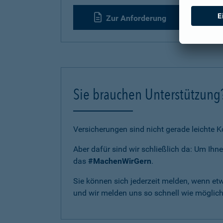
Zur Anforderung
Sie brauchen Unterstützung
Versicherungen sind nicht gerade leichte 
Aber dafür sind wir schließlich da: Um Ih
das
#MachenWirGern
.
Sie können sich jederzeit melden, wenn et
und wir melden uns so schnell wie möglich